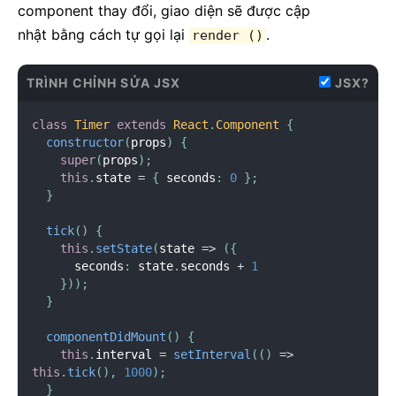
component thay đổi, giao diện sẽ được cập
nhật bằng cách tự gọi lại
.
render ()
TRÌNH CHỈNH SỬA JSX
JSX?
class
Timer
extends
React
.
Component
{
constructor
(
props
)
{
super
(
props
)
;
this
.
state 
=
{
 seconds
:
0
}
;
}
tick
(
)
{
this
.
setState
(
state 
=
>
(
{
      seconds
:
 state
.
seconds 
+
1
}
)
)
;
}
componentDidMount
(
)
{
this
.
interval 
=
setInterval
(
(
)
=
>
this
.
tick
(
)
,
1000
)
;
}