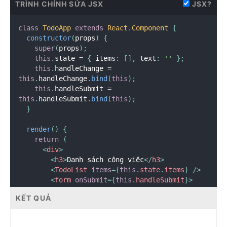
TRÌNH CHỈNH SỬA JSX
JSX?
class
TodoApp
extends
React
.
Component
{
constructor
(
props
)
{
super
(
props
)
;
this
.
state 
=
{
 items
:
[
]
,
 text
:
''
}
;
this
.
handleChange 
=
this
.
handleChange
.
bind
(
this
)
;
this
.
handleSubmit 
=
this
.
handleSubmit
.
bind
(
this
)
;
}
render
(
)
{
return
(
<
div
>
<
h3
>
Danh sách công việc
</
h3
>
<
TodoList
items
=
{
this
.
state
.
items
}
/>
<
form
onSubmit
=
{
this
.
handleSubmit
}
>
<
label
htmlFor
=
"
new-todo
"
>
KẾT QUẢ
            Bạn cần làm gì
?
</
label
>
<
input