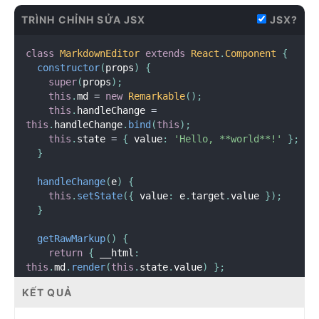
      id
:
 Date
.
now
(
)
TRÌNH CHỈNH SỬA JSX
JSX?
}
;
this
.
setState
(
state 
=
>
(
{
class
MarkdownEditor
extends
React
.
Component
{
      items
:
 state
.
items
.
concat
(
newItem
)
,
constructor
(
props
)
{
      text
:
''
super
(
props
)
;
}
)
)
;
this
.
md 
=
new
Remarkable
(
)
;
}
this
.
handleChange 
=
}
this
.
handleChange
.
bind
(
this
)
;
this
.
state 
=
{
 value
:
'Hello, **world**!'
}
;
class
TodoList
extends
React
.
Component
{
}
render
(
)
{
return
(
handleChange
(
e
)
{
<
ul
>
this
.
setState
(
{
 value
:
 e
.
target
.
value 
}
)
;
{
this
.
props
.
items
.
map
(
item 
=
>
(
}
<
li
key
=
{
item
.
id
}
>
{
item
.
text
}
</
li
>
)
)
}
getRawMarkup
(
)
{
</
ul
>
return
{
 __html
:
)
;
this
.
md
.
render
(
this
.
state
.
value
)
}
;
}
}
}
KẾT QUẢ
render
(
)
{
root
.
render
(
<
TodoApp
/>
)
;