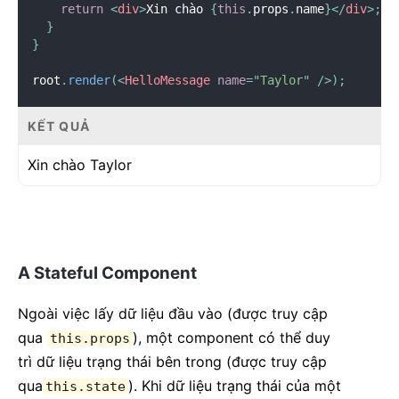
return
<
div
>
Xin chào 
{
this
.
props
.
name
}
</
div
>
;
}
}
root
.
render
(
<
HelloMessage
name
=
"
Taylor
"
/>
)
;
KẾT QUẢ
Xin chào
Taylor
A Stateful Component
Ngoài việc lấy dữ liệu đầu vào (được truy cập
qua
), một component có thể duy
this.props
trì dữ liệu trạng thái bên trong (được truy cập
qua
). Khi dữ liệu trạng thái của một
this.state