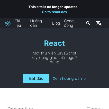
This site is no longer updated.
Go to react.dev
Tài
Hướng
Cộng
Blog
React
liệu
dẫn
đồng
React
Một thư viện JavaScript
xây dựng giao diện người
dùng
Bắt đầu
Xem hướng dẫn