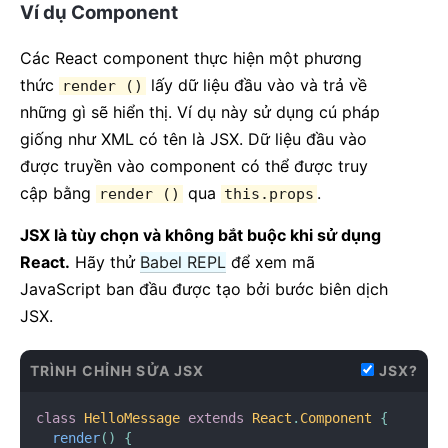
Ví dụ Component
Các React component thực hiện một phương
thức
lấy dữ liệu đầu vào và trả về
render ()
những gì sẽ hiển thị. Ví dụ này sử dụng cú pháp
giống như XML có tên là JSX. Dữ liệu đầu vào
được truyền vào component có thể được truy
cập bằng
qua
.
render ()
this.props
JSX là tùy chọn và không bắt buộc khi sử dụng
React.
Hãy thử
Babel REPL
để xem mã
JavaScript ban đầu được tạo bởi bước biên dịch
JSX.
TRÌNH CHỈNH SỬA JSX
JSX?
class
HelloMessage
extends
React
.
Component
{
render
(
)
{