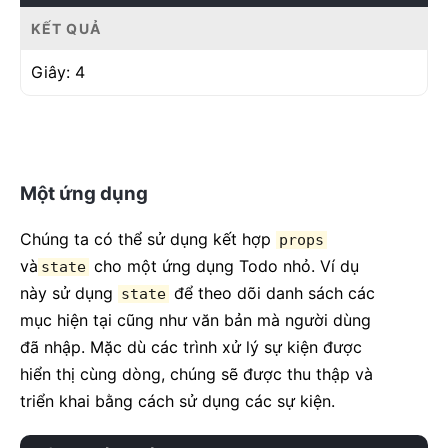
KẾT QUẢ
componentWillUnmount
(
)
{
clearInterval
(
this
.
interval
)
;
Giây:
4
}
render
(
)
{
return
(
<
div
>
        Giây
:
{
this
.
state
.
seconds
}
Một ứng dụng
</
div
>
)
;
}
Chúng ta có thể sử dụng kết hợp
props
}
và
cho một ứng dụng Todo nhỏ. Ví dụ
state
này sử dụng
để theo dõi danh sách các
root
.
render
state
(
<
Timer
/>
)
;
mục hiện tại cũng như văn bản mà người dùng
đã nhập. Mặc dù các trình xử lý sự kiện được
hiển thị cùng dòng, chúng sẽ được thu thập và
triển khai bằng cách sử dụng các sự kiện.