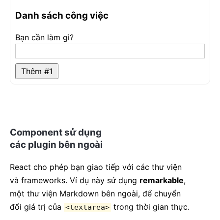
id
=
"
new-todo
"
onChange
=
{
this
.
handleChange
}
Danh sách công việc
value
=
{
this
.
state
.
text
}
/>
Bạn cần làm gì?
<
button
>
            Thêm #
{
this
.
state
.
items
.
length 
+
1
}
</
button
>
Thêm #
1
</
form
>
</
div
>
)
;
}
handleChange
(
e
)
{
Component sử dụng
this
.
setState
(
{
 text
:
 e
.
target
.
value 
}
)
;
}
các plugin bên ngoài
handleSubmit
(
e
)
{
React cho phép bạn giao tiếp với các thư viện
    e
.
preventDefault
(
)
;
và frameworks. Ví dụ này sử dụng
remarkable
,
if
(
this
.
state
.
text
.
length 
===
0
)
{
return
;
một thư viện Markdown bên ngoài, để chuyển
}
đổi giá trị của
trong thời gian thực.
<textarea>
const
 newItem 
=
{
      text
:
this
.
state
.
text
,